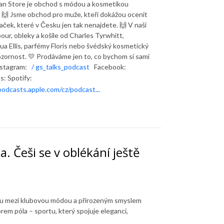
an Store je obchod s módou a kosmetikou
 🙌 Jsme obchod pro muže, kteří dokážou ocenit
ček, které v Česku jen tak nenajdete. 🙌 V naší
ur, obleky a košile od Charles Tyrwhitt,
ua Ellis, parfémy Floris nebo švédský kosmetický
ozornost. 💛 Prodáváme jen to, co bychom si sami
stagram:
/ gs_talks_podcast
Facebook:
s: Spotify:
podcasts.apple.com/cz/podcast..
.
a. Češi se v oblékání ještě
cku mezi klubovou módou a přirozeným smyslem
em póla – sportu, který spojuje eleganci,