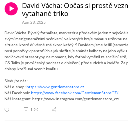
David Vácha: Občas si prostě ve
vytahané triko
Aug 28, 2025
David Vácha. Bývalý fotbalista, marketér a především jeden z nejvýděle
svými mezigeneračními scénkami, ve kterých hraje mámu s utěrkou na 
situace, které důvěrně zná skoro každý. S Davidem jsme řešili (samozře
nosí ponožky v pantoflích a jak složité je shánět kalhoty na jeho výšku 1
rodičovské stereotypy, na moment, kdy fotbal vyměnil za sociální sítě, i n
GS Talks je první český podcast o oblečení, předsudcích a kariéře. Z
chlapy, kteří umí ocenit kvalitu.
Sledujte nás:
Náš e-shop:
https://www.gentlemanstore.cz
Náš Facebook:
https://www.facebook.com/GentlemanStoreCZ/
Náš Instagram: https://www.instagram.com/gentlemanstore_cz/
1.9K