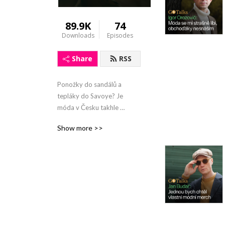
89.9K
74
Downloads
Episodes
Share
RSS
Ponožky do sandálů a 
tepláky do Savoye? Je 
móda v Česku takhle 
špatná, nebo je to celé 
Show more >>
trošku jinak? Co Čechům 
chybí k dokonalosti a 
dobrému stylu? První 
podcast o oblékání, od 
chlapů (a jedné ženy) pro 
chlapy. S inspirativními 
hosty se vydáváme po 
stopách jejich přístupu jak k 
módě, tak k práci, rodině a 